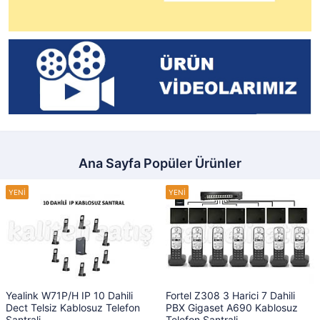
Ana Sayfa Popüler Ürünler
Yealink W71P/H IP 10 Dahili
Fortel Z308 3 Harici 7 Dahili
Dect Telsiz Kablosuz Telefon
PBX Gigaset A690 Kablosuz
Santrali
Telefon Santrali