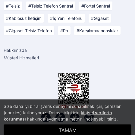
Telsiz
Telsiz Telefon Santral
Fortel Santral
Kablosuz İletişim
İş Yeri Telefonu
Gigaset
Gigaset Telsiz Telefon
Pa
Karşılamaanonslular
Hakkımızda
Müşteri Hizmetleri
Size daha iyi bir alışveriş deneyimi sunabilmek için, çerezler
(cookies) kullanıyoruz. Detaylı bilgi için
kişisel verilerin
korunması
hakkında aydınlatma metnini inceleyebilirsiniz.
TAMAM
®
PlatinMarket
E-Ticaret Sistemi
İle Hazırlanmıştır.