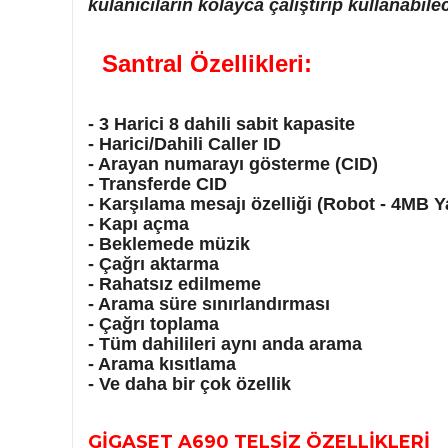
kulanıcıların kolayca çalıştırıp kullanabil
Santral Özellikleri:
- 3 Harici 8 dahili sabit kapasite
- Harici/Dahili Caller ID
- Arayan numarayı gösterme (CID)
- Transferde CID
- Karşılama mesajı özelliği (Robot - 4MB Y
- Kapı açma
- Beklemede müzik
- Çağrı aktarma
- Rahatsız edilmeme
- Arama süre sınırlandırması
- Çağrı toplama
- Tüm dahilileri aynı anda arama
- Arama kısıtlama
- Ve daha bir çok özellik
GİGASET A690 TELSİZ ÖZELLİKLERİ