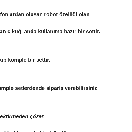
efonlardan oluşan robot özelliği olan
n çıktığı anda kullanıma hazır bir settir.
up komple bir settir.
i komple setlerdende sipariş verebilirsiniz.
erektirmeden çözen