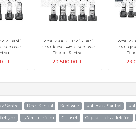
ici 4 Dahili
Fortel Z206 2 Harici 5 Dahili
Fortel Z206
0 Kablosuz
PBX Gigaset A690 Kablosuz
PBX Gigas
trali
Telefon Santrali
Tele
00 TL
20.500,00 TL
23.
siz Santral
Dect Santral
Kablosuz
Kablosuz Santral
Katl
İletişim
İş Yeri Telefonu
Gigaset
Gigaset Telsiz Telefon