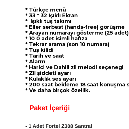
* Türkçe menü
* 33 * 32 Işıklı Ekran
* Işıklı tuş takımı
* Eller serbest (hands-free) görüşme
* Arayan numarayı gösterme (25 adet)
* 10 0 adet isimli hafıza
* Tekrar arama (son 10 numara)
* Tuş kilidi
* Tarih ve saat
* Alarm
* Harici ve Dahili zil melodi seçenegi
* Zil şiddeti ayarı
* Kulaklık ses ayarı
* 200 saat bekleme 18 saat konuşma s
* Ve daha birçok özellik.
Paket İçeriği
- 1 Adet Fortel Z308 Santral