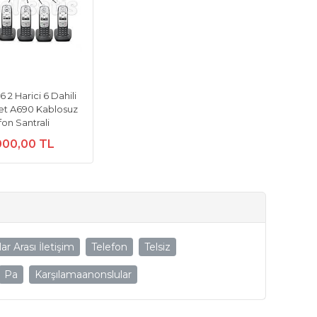
 2 Harici 6 Dahili
et A690 Kablosuz
fon Santrali
000,00 TL
ar Arası İletişim
Telefon
Telsiz
Pa
Karşılamaanonslular