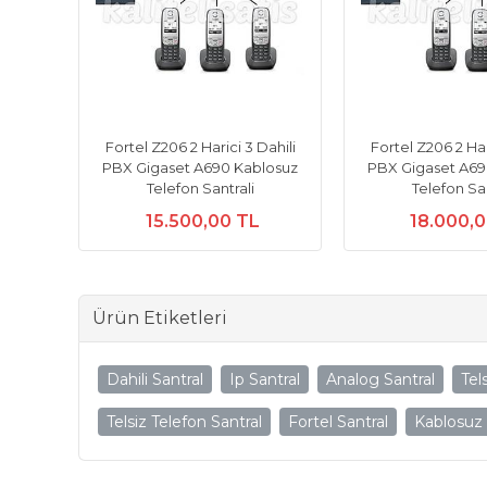
Fortel Z206 2 Harici 3 Dahili
Fortel Z206 2 Har
PBX Gigaset A690 Kablosuz
PBX Gigaset A69
Telefon Santrali
Telefon San
15.500,00 TL
18.000,
Ürün Etiketleri
Dahili Santral
Ip Santral
Analog Santral
Tel
Telsiz Telefon Santral
Fortel Santral
Kablosuz 