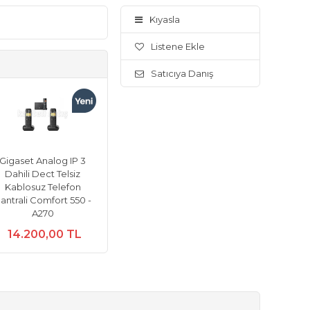
Kıyasla
Listene Ekle
Satıcıya Danış
Gigaset Analog IP 3
Dahili Dect Telsiz
Kablosuz Telefon
antrali Comfort 550 -
A270
14.200,00 TL