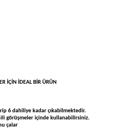
R İÇİN İDEAL BİR ÜRÜN
rip 6 dahiliye kadar çıkabilmektedir.
li görüşmeler içinde kullanabilirsiniz.
nu çalar