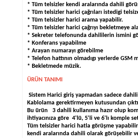
* Tüm telsizler kendi aralarında dahili görü
* Tüm telsizler harici çağrıları istedigi telsiz
* Tüm telsizler harici arama yapabilir.
* Tüm telsizler harici çağrıyı bekletmeye al
* Sekreter telefonunda dahililerin ismini 
* Konferans yapabilme
* Arayan numarayı görebilme
* Telefon hattının olmadıgı yerlerde GSM
* Bekletmede müzik.
ÜRÜN TANIMI
Sistem Harici giriş yapmadan sadece dahili 
Kablolama gerektirmeyen kutusundan çıktıg
Bu ürün 3 dahili kullanıma hazır olup kompl
ihtiyacınıza göre 4'lü, 5'li ve 6'lı komple se
Tüm telsizler harici hatla görüşme yapabilir
kendi aralarında dahili olarak görüşebilir ve 