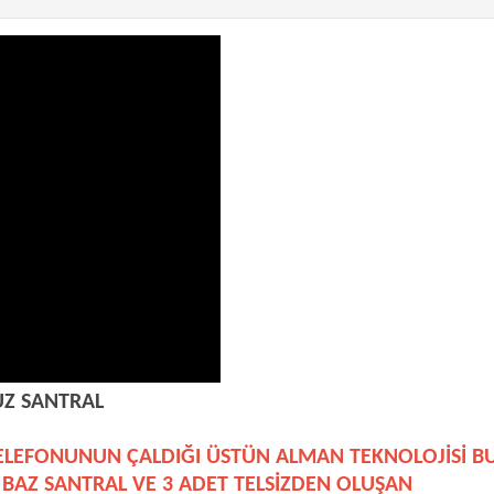
SUZ SANTRAL
ELEFONUNUN ÇALDIĞI ÜSTÜN ALMAN TEKNOLOJİSİ B
 BAZ SANTRAL VE 3 ADET TELSİZDEN OLUŞAN