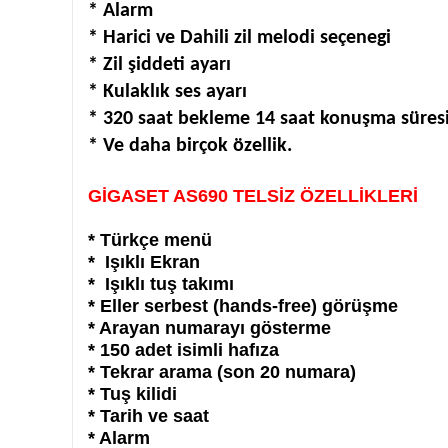
* Alarm
* Harici ve Dahili zil melodi seçenegi
* Zil şiddeti ayarı
* Kulaklık ses ayarı
* 320 saat bekleme 14 saat konuşma süres
* Ve daha birçok özellik.
GİGASET AS690 TELSİZ ÖZELLİKLERİ
* Türkçe menü
* Işıklı Ekran
* Işıklı tuş takımı
* Eller serbest (hands-free) görüşme
* Arayan numarayı gösterme
* 150 adet isimli hafıza
* Tekrar arama (son 20 numara)
* Tuş kilidi
* Tarih ve saat
* Alarm