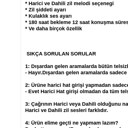
* Harici ve Dahili zil melodi seçenegi
* Zil şiddeti ayarı
* Kulaklık ses ayarı
* 180 saat bekleme 12 saat konuşma süres
* Ve daha birçok özellik
SIKÇA SORULAN SORULAR
1: Dışardan gelen aramalarda bütün telsiz
- Hayır.Dışardan gelen aramalarda sadece 
2: Ürüne harici hat girişi yapmadan sadec
- Evet Harici Hat girişi olmadan da tüm tel
3: Çağrının Harici veya Dahili olduğunu na
Harici ve Dahili zil sesleri farklıdır.
4: Ürün elime geçti ne yapmam lazım?