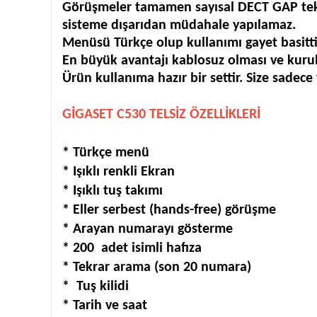
Görüşmeler tamamen sayısal DECT GAP tekno
sisteme dışarıdan müdahale yapılamaz.
Menüsü Türkçe olup kullanımı gayet basitti
En büyük avantajı kablosuz olması ve kuru
Ürün kullanıma hazır bir settir. Size sadece
GİGASET C530 TELSİZ ÖZELLİKLERİ
* Türkçe menü
* Işıklı renkli Ekran
* Işıklı tuş takımı
* Eller serbest (hands-free) görüşme
* Arayan numarayı gösterme
* 200 adet isimli hafıza
* Tekrar arama (son 20 numara)
* Tuş kilidi
* Tarih ve saat