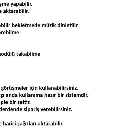
şme yapabilir.
e aktarabilir.
abilir bekletmede müzik dinletilir
görebilme
 modülü takabilme
görüşmeler için kullanabilirsiniz.
ı anda kullanıma hazır bir sistemdir.
e bir settir.
tlerdende sipariş verebilirsiniz.
harici çağrıları aktarabilir.