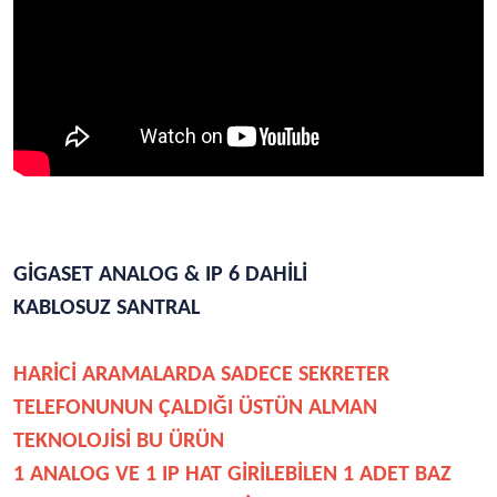
GİGASET ANALOG & IP 6 DAHİLİ
KABLOSUZ SANTRAL
HARİCİ ARAMALARDA SADECE SEKRETER
TELEFONUNUN ÇALDIĞI ÜSTÜN ALMAN
TEKNOLOJİSİ BU ÜRÜN
1 ANALOG VE 1 IP HAT GİRİLEBİLEN
1 ADET BAZ