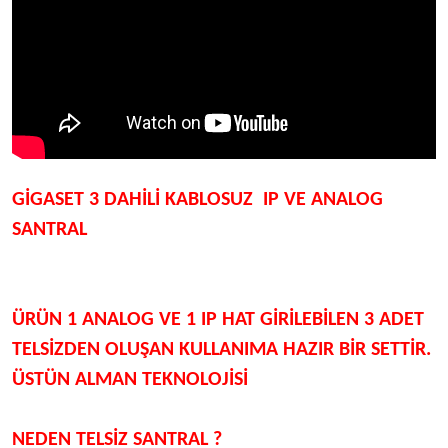
GİGASET 3 DAHİLİ KABLOSUZ IP VE ANALOG
SANTRAL
ÜRÜN 1 ANALOG VE 1 IP HAT GİRİLEBİLEN 3 ADET
TELSİZDEN OLUŞAN KULLANIMA HAZIR BİR SETTİR.
ÜSTÜN ALMAN TEKNOLOJİSİ
NEDEN TELSİZ SANTRAL ?