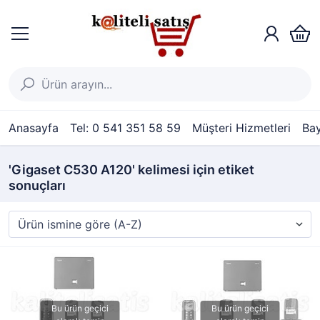
Anasayfa
Tel: 0 541 351 58 59
Müşteri Hizmetleri
Bay
'Gigaset C530 A120' kelimesi için etiket
sonuçları