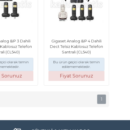
alog &IP 3 Dahili
Gigaset Analog &IP 4 Dahili
 Kablosuz Telefon
Dect Telsiz Kablosuz Telefon
ali (CL540)
Santrali (CL540)
çici olarak temin
Bu ürün geçici olarak temin
memektedir.
edilememektedir.
t Sorunuz
Fiyat Sorunuz
1