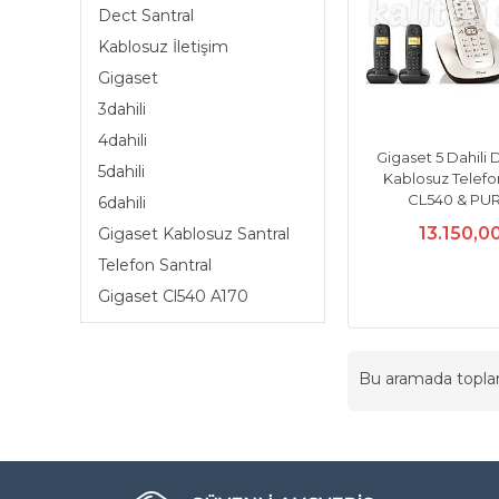
Dect Santral
Kablosuz İletişim
Gigaset
3dahili
4dahili
Gigaset 5 Dahili 
5dahili
Kablosuz Telefon
CL540 & PUR
6dahili
13.150,0
Gigaset Kablosuz Santral
Telefon Santral
Gigaset Cl540 A170
Bu aramada topl