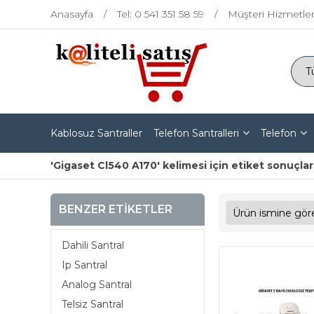
Anasayfa
Tel: 0 541 351 58 59
Müşteri Hizmetler
Kablosuz Santraller
Telefon Santralleri
Telefon
'Gigaset Cl540 A170' kelimesi için etiket sonuçlar
BENZER ETIKETLER
Dahili Santral
Ip Santral
Analog Santral
Telsiz Santral