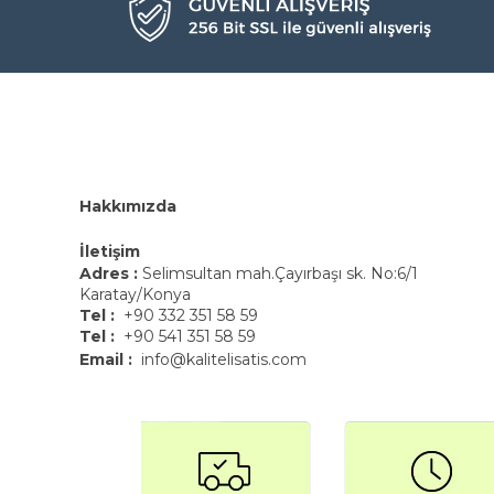
Hakkımızda
İletişim
Adres :
Selimsultan mah.Çayırbaşı sk. No:6/1
Karatay/Konya
Tel :
+90 332 351 58 59
Tel :
+90 541 351 58 59
Email :
info@kalitelisatis.com