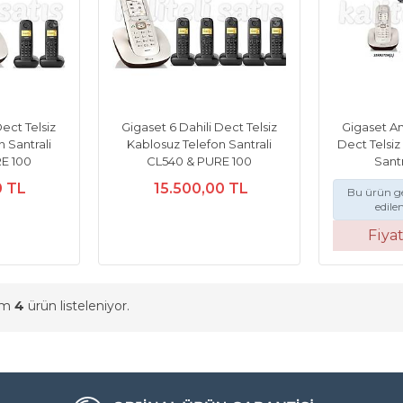
Dect Telsiz
Gigaset 6 Dahili Dect Telsiz
Gigaset An
 Santrali
Kablosuz Telefon Santrali
Dect Telsiz
E 100
CL540 & PURE 100
Santr
0 TL
15.500,00 TL
Bu ürün ge
edile
Fiya
am
4
ürün listeleniyor.