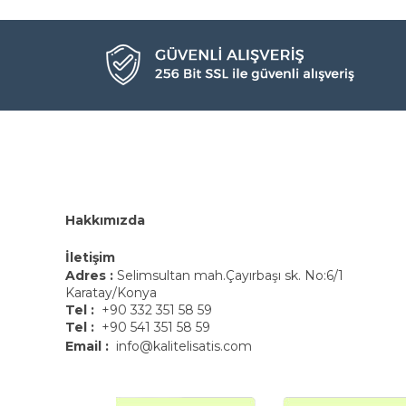
Hakkımızda
İletişim
Adres :
Selimsultan mah.Çayırbaşı sk. No:6/1
Karatay/Konya
Tel :
+90 332 351 58 59
Tel :
+90 541 351 58 59
Email :
info@kalitelisatis.com