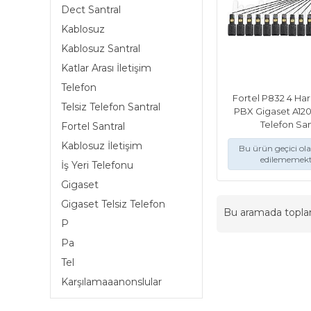
Dect Santral
Kablosuz
Kablosuz Santral
Katlar Arası İletişim
Telefon
Fortel P832 4 Hari
Telsiz Telefon Santral
PBX Gigaset A12
Telefon San
Fortel Santral
Kablosuz İletişim
Bu ürün geçici ol
edilememekt
İş Yeri Telefonu
Gigaset
Gigaset Telsiz Telefon
Bu aramada topl
P
Pa
Tel
Karşılamaaanonslular