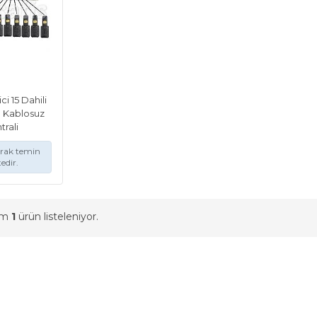
ci 15 Dahili
0 Kablosuz
trali
arak temin
edir.
am
1
ürün listeleniyor.