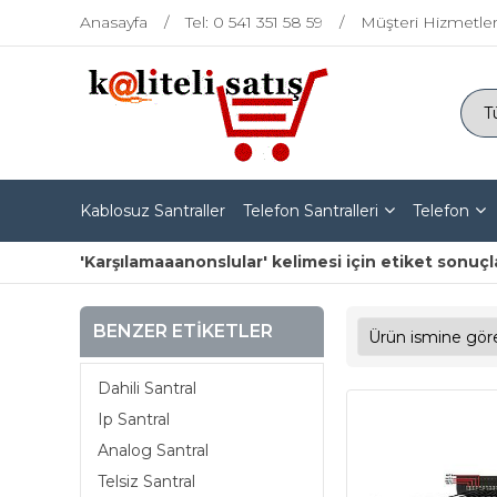
Anasayfa
Tel: 0 541 351 58 59
Müşteri Hizmetler
Kablosuz Santraller
Telefon Santralleri
Telefon
'Karşılamaaanonslular' kelimesi için etiket sonuçl
BENZER ETIKETLER
Dahili Santral
Ip Santral
Analog Santral
Telsiz Santral