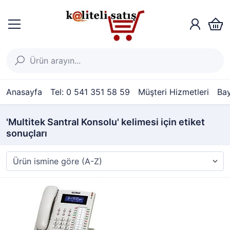
Anasayfa
Tel: 0 541 351 58 59
Müşteri Hizmetleri
Bay
'Multitek Santral Konsolu' kelimesi için etiket
sonuçları