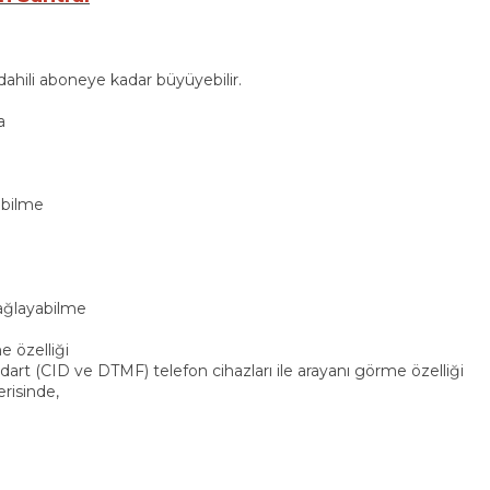
2 dahili aboneye kadar büyüyebilir.
a
abilme
bağlayabilme
e özelliği
art (CID ve DTMF) telefon cihazları ile arayanı görme özelliği
erisinde,