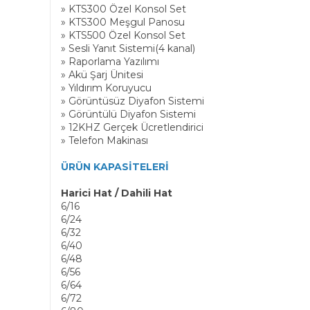
» KTS300 Özel Konsol Set
» KTS300 Meşgul Panosu
» KTS500 Özel Konsol Set
» Sesli Yanıt Sistemi(4 kanal)
» Raporlama Yazılımı
» Akü Şarj Ünitesi
» Yıldırım Koruyucu
» Görüntüsüz Diyafon Sistemi
» Görüntülü Diyafon Sistemi
» 12KHZ Gerçek Ücretlendirici
» Telefon Makinası
ÜRÜN KAPASİTELERİ
Harici Hat / Dahili Hat
6/16
6/24
6/32
6/40
6/48
6/56
6/64
6/72