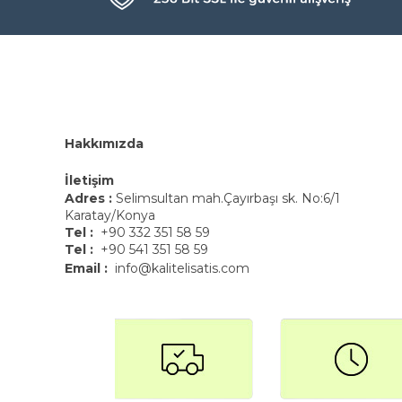
Hakkımızda
İletişim
Adres :
Selimsultan mah.Çayırbaşı sk. No:6/1
Karatay/Konya
Tel :
+90 332 351 58 59
Tel :
+90 541 351 58 59
Email :
info@kalitelisatis.com