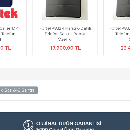
Caller ID 4
Fortel P832 4 Harici16 Dahili
Fortel P832
i Telefon
Telefon Santral Robot
Telefon
l
Özellikli
00 TL
17.900,00 TL
23.
ek Bcs 648 Santral