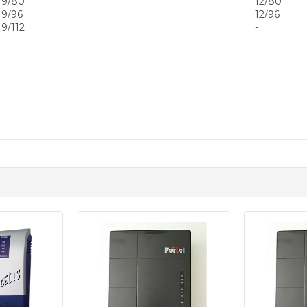
9/80
12/80
9/96
12/96
9/112
-