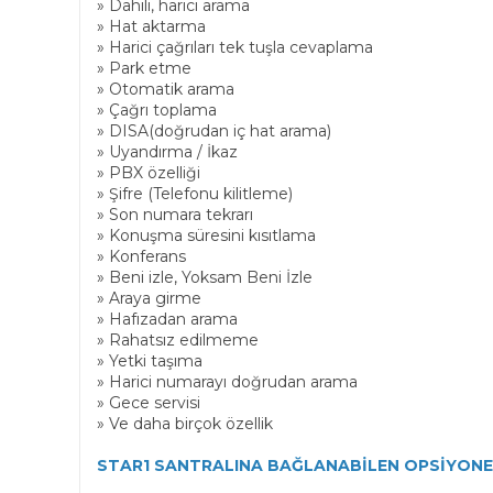
» Dahili, harici arama
» Hat aktarma
» Harici çağrıları tek tuşla cevaplama
» Park etme
» Otomatik arama
» Çağrı toplama
» DISA(doğrudan iç hat arama)
» Uyandırma / İkaz
» PBX özelliği
» Şifre (Telefonu kilitleme)
» Son numara tekrarı
» Konuşma süresini kısıtlama
» Konferans
» Beni izle, Yoksam Beni İzle
» Araya girme
» Hafızadan arama
» Rahatsız edilmeme
» Yetki taşıma
» Harici numarayı doğrudan arama
» Gece servisi
» Ve daha birçok özellik
STAR1 SANTRALINA BAĞLANABİLEN OPSİYONEL