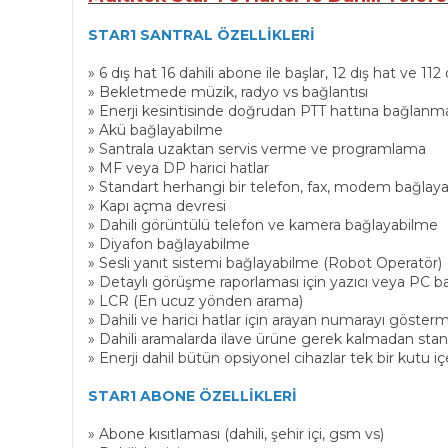
STAR1 SANTRAL ÖZELLİKLERİ
» 6 dış hat 16 dahili abone ile başlar, 12 dış hat ve 11
» Bekletmede müzik, radyo vs bağlantısı
» Enerji kesintisinde doğrudan PTT hattına bağlanm
» Akü bağlayabilme
» Santrala uzaktan servis verme ve programlama
» MF veya DP harici hatlar
» Standart herhangi bir telefon, fax, modem bağlay
» Kapı açma devresi
» Dahili görüntülü telefon ve kamera bağlayabilme
» Diyafon bağlayabilme
» Sesli yanıt sistemi bağlayabilme (Robot Operatör)
» Detaylı görüşme raporlaması için yazıcı veya PC 
» LCR (En ucuz yönden arama)
» Dahili ve harici hatlar için arayan numarayı gösterm
» Dahili aramalarda ilave ürüne gerek kalmadan stand
» Enerji dahil bütün opsiyonel cihazlar tek bir kutu iç
STAR1 ABONE ÖZELLİKLERİ
» Abone kısıtlaması (dahili, şehir içi, gsm vs)