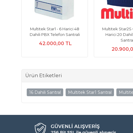
i 32
Multitek Star1 - 6 Harici 48
Multitek Star2S 
rali
Dahili PBX Telefon Santrali
Harici 20 Dahil
Santra
42.000,00 TL
20.900,
Ürün Etiketleri
16 Dahili Santral
Multitek Star1 Santral
Multit