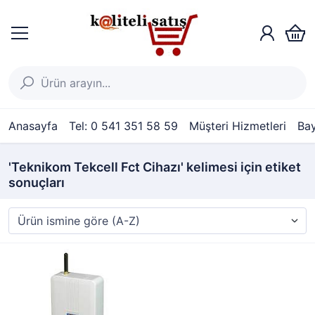
Anasayfa
Tel: 0 541 351 58 59
Müşteri Hizmetleri
Bay
'Teknikom Tekcell Fct Cihazı' kelimesi için etiket
sonuçları